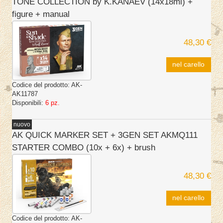
TONE COLLECTION by K.KANAEV (14x18ml) +
figure + manual
48,30 €
nel carello
Codice del prodotto:
AK-
AK11787
Disponibili:
6 pz.
nuovo
AK QUICK MARKER SET + 3GEN SET AKMQ111
STARTER COMBO (10x + 6x) + brush
48,30 €
nel carello
Codice del prodotto:
AK-