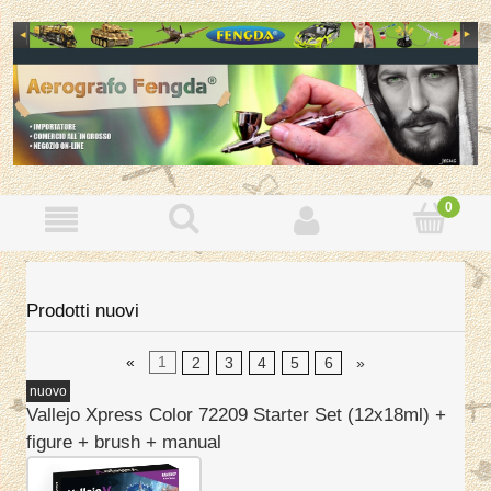
Prodotti nuovi
«
1
2
3
4
5
6
»
nuovo
Vallejo Xpress Color 72209 Starter Set (12x18ml) +
figure + brush + manual