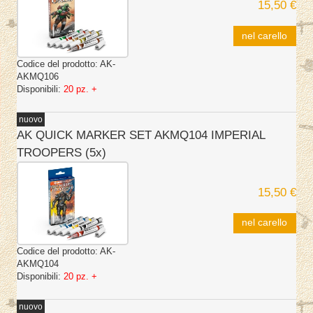
15,50 €
nel carello
Codice del prodotto:
AK-
AKMQ106
Disponibili:
20 pz. +
nuovo
AK QUICK MARKER SET AKMQ104 IMPERIAL
TROOPERS (5x)
15,50 €
nel carello
Codice del prodotto:
AK-
AKMQ104
Disponibili:
20 pz. +
nuovo