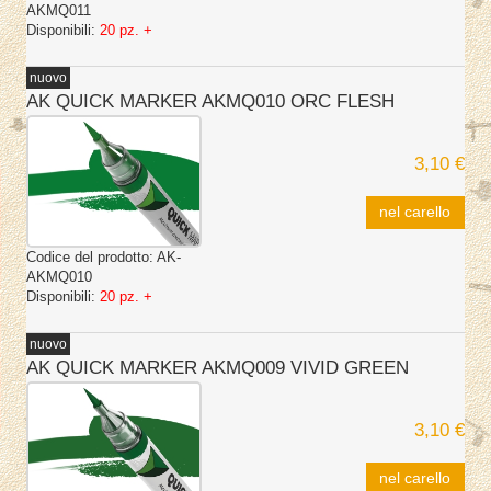
AKMQ011
Disponibili:
20 pz. +
nuovo
AK QUICK MARKER AKMQ010 ORC FLESH
3,10 €
nel carello
Codice del prodotto:
AK-
AKMQ010
Disponibili:
20 pz. +
nuovo
AK QUICK MARKER AKMQ009 VIVID GREEN
3,10 €
nel carello