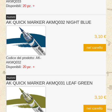
AKMQ033
Disponibili:
20 pz. +
nuovo
AK QUICK MARKER AKMQ032 NIGHT BLUE
3,10 €
nel carello
Codice del prodotto:
AK-
AKMQ032
Disponibili:
20 pz. +
nuovo
AK QUICK MARKER AKMQ031 LEAF GREEN
3,10 €
nel carello