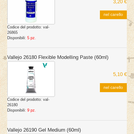
3,20 €
nel carello
Codice del prodotto:
val-
26865
Disponibili:
5 pz.
Vallejo 26180 Flexible Modelling Paste (60ml)
5,10 €
nel carello
Codice del prodotto:
val-
26180
Disponibili:
9 pz.
Vallejo 26190 Gel Medium (60ml)