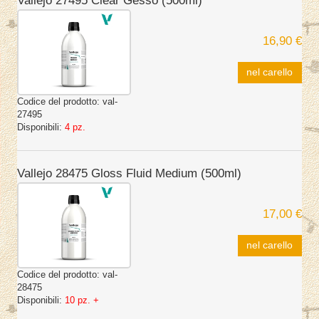
Vallejo 27495 Clear Gesso (500ml)
16,90 €
nel carello
Codice del prodotto:
val-
27495
Disponibili:
4 pz.
Vallejo 28475 Gloss Fluid Medium (500ml)
17,00 €
nel carello
Codice del prodotto:
val-
28475
Disponibili:
10 pz. +