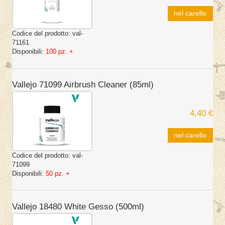
nel carello
Codice del prodotto:
val-
71161
Disponibili:
100 pz. +
Vallejo 71099 Airbrush Cleaner (85ml)
4,40 €
nel carello
Codice del prodotto:
val-
71099
Disponibili:
50 pz. +
Vallejo 18480 White Gesso (500ml)