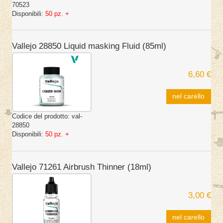
70523
Disponibili:
50 pz. +
Vallejo 28850 Liquid masking Fluid (85ml)
6,60 €
nel carello
Codice del prodotto:
val-
28850
Disponibili:
50 pz. +
Vallejo 71261 Airbrush Thinner (18ml)
3,00 €
nel carello