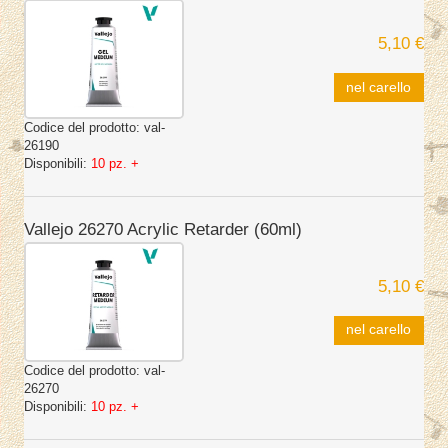
5,10 €
nel carello
Codice del prodotto:
val-
26190
Disponibili:
10 pz. +
Vallejo 26270 Acrylic Retarder (60ml)
5,10 €
nel carello
Codice del prodotto:
val-
26270
Disponibili:
10 pz. +