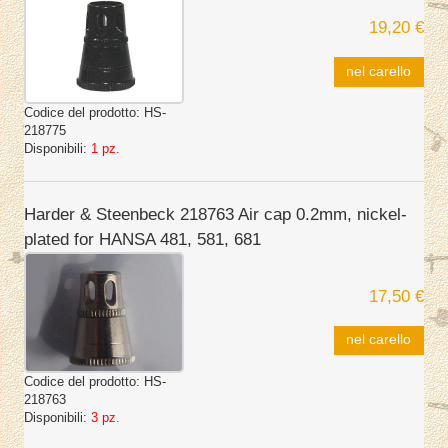
19,20 €
nel carello
Codice del prodotto:
HS-
218775
Disponibili:
1 pz.
Harder & Steenbeck 218763 Air cap 0.2mm, nickel-
plated for HANSA 481, 581, 681
17,50 €
nel carello
Codice del prodotto:
HS-
218763
Disponibili:
3 pz.