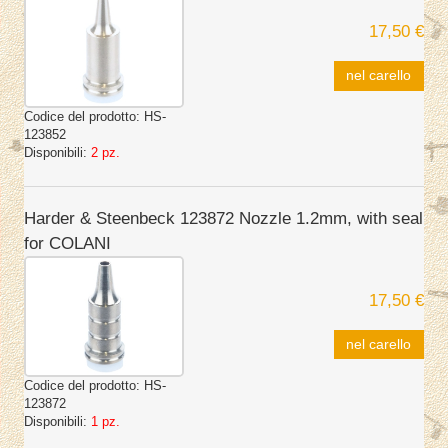
17,50 €
nel carello
Codice del prodotto:
HS-
123852
Disponibili:
2 pz.
Harder & Steenbeck 123872 Nozzle 1.2mm, with seal
for COLANI
17,50 €
nel carello
Codice del prodotto:
HS-
123872
Disponibili:
1 pz.