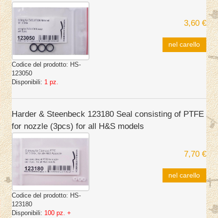
3,60 €
nel carello
Codice del prodotto:
HS-
123050
Disponibili:
1 pz.
Harder & Steenbeck 123180 Seal consisting of PTFE
for nozzle (3pcs) for all H&S models
7,70 €
nel carello
Codice del prodotto:
HS-
123180
Disponibili:
100 pz. +