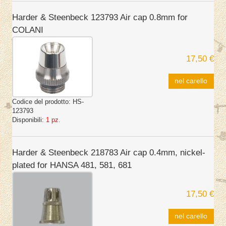
Harder & Steenbeck 123793 Air cap 0.8mm for
COLANI
17,50 €
nel carello
Codice del prodotto:
HS-
123793
Disponibili:
1 pz.
Harder & Steenbeck 218783 Air cap 0.4mm, nickel-
plated for HANSA 481, 581, 681
17,50 €
nel carello