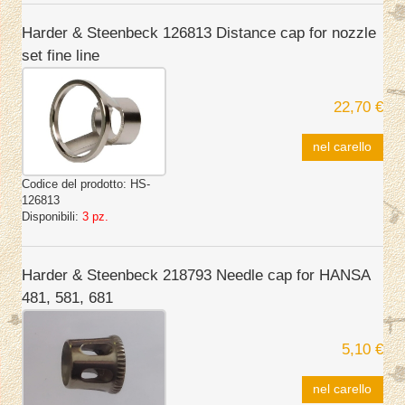
Harder & Steenbeck 126813 Distance cap for nozzle
set fine line
22,70 €
nel carello
Codice del prodotto:
HS-
126813
Disponibili:
3 pz.
Harder & Steenbeck 218793 Needle cap for HANSA
481, 581, 681
5,10 €
nel carello