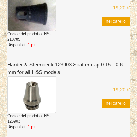
19,20 €
nel carello
Codice del prodotto:
HS-
218785
Disponibili:
1 pz.
Harder & Steenbeck 123903 Spatter cap 0.15 - 0.6
mm for all H&S models
19,20 €
nel carello
Codice del prodotto:
HS-
123903
Disponibili:
1 pz.