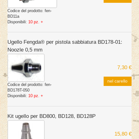
Codice del prodotto:
fen-
BD11a
Disponibili:
10 pz. +
Ugello Fengda® per pistola sabbiatura BD178-01:
Noozle 0,5 mm
7,30 €
nel carello
Codice del prodotto:
fen-
BD178T-050
Disponibili:
10 pz. +
Kit ugello per BD800, BD128, BD128P
15,80 €