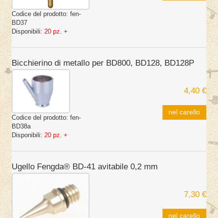
Codice del prodotto:
fen-
BD37
Disponibili:
20 pz. +
Bicchierino di metallo per BD800, BD128, BD128P
4,40 €
nel carello
Codice del prodotto:
fen-
BD38a
Disponibili:
20 pz. +
Ugello Fengda® BD-41 avitabile 0,2 mm
7,30 €
nel carello