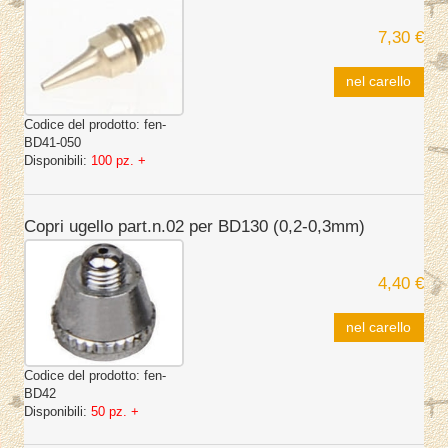
7,30 €
nel carello
Codice del prodotto:
fen-
BD41-050
Disponibili:
100 pz. +
Copri ugello part.n.02 per BD130 (0,2-0,3mm)
4,40 €
nel carello
Codice del prodotto:
fen-
BD42
Disponibili:
50 pz. +