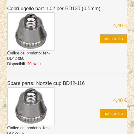
Copri ugello part.n.02 per BD130 (0,5mm)
4,40 €
nel carello
Codice del prodotto:
fen-
BD42-050
Disponibili:
20 pz. +
Spare parts: Nozzle cup BD42-116
4,40 €
nel carello
Codice del prodotto:
fen-
BD42-116