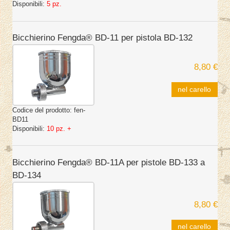
Disponibili:
5 pz.
Bicchierino Fengda® BD-11 per pistola BD-132
8,80 €
nel carello
Codice del prodotto:
fen-
BD11
Disponibili:
10 pz. +
Bicchierino Fengda® BD-11A per pistole BD-133 a
BD-134
8,80 €
nel carello