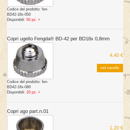
Codice del prodotto:
fen-
BD42-18x-050
Disponibili:
50 pz. +
Copri ugello Fengda® BD-42 per BD18x 0,8mm
4,40 €
nel carello
Codice del prodotto:
fen-
BD42-18x-080
Disponibili:
20 pz. +
Copri ago part.n.01
1,20 €