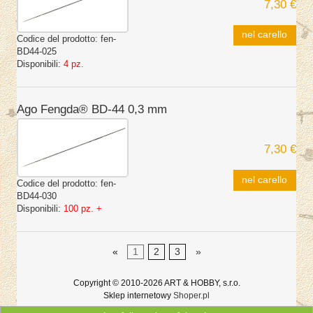
7,30 €
nel carello
Codice del prodotto:
fen-
BD44-025
Disponibili:
4 pz.
Ago Fengda® BD-44 0,3 mm
7,30 €
nel carello
Codice del prodotto:
fen-
BD44-030
Disponibili:
100 pz. +
«
1
2
3
»
Copyright © 2010-2026 ART & HOBBY, s.r.o.
Sklep internetowy
Shoper.pl