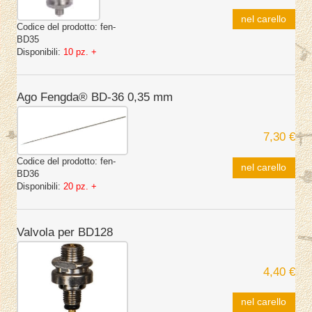
nel carello
Codice del prodotto:
fen-
BD35
Disponibili:
10 pz. +
Ago Fengda® BD-36 0,35 mm
7,30 €
Codice del prodotto:
fen-
nel carello
BD36
Disponibili:
20 pz. +
Valvola per BD128
4,40 €
nel carello