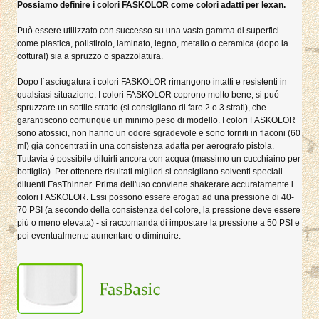
Possiamo definire i colori FASKOLOR come colori adatti per lexan.
Può essere utilizzato con successo su una vasta gamma di superfici
come plastica, polistirolo, laminato, legno, metallo o ceramica (dopo la
cottura!) sia a spruzzo o spazzolatura.
Dopo l´asciugatura i colori FASKOLOR rimangono intatti e resistenti in
qualsiasi situazione. I colori FASKOLOR coprono molto bene, si puó
spruzzare un sottile stratto (si consigliano di fare 2 o 3 strati), che
garantiscono comunque un minimo peso di modello. I colori FASKOLOR
sono atossici, non hanno un odore sgradevole e sono forniti in flaconi (60
ml) già concentrati in una consistenza adatta per aerografo pistola.
Tuttavia è possibile diluirli ancora con acqua (massimo un cucchiaino per
bottiglia). Per ottenere risultati migliori si consigliano solventi speciali
diluenti FasThinner. Prima dell'uso conviene shakerare accuratamente i
colori FASKOLOR. Essi possono essere erogati ad una pressione di 40-
70 PSI (a secondo della consistenza del colore, la pressione deve essere
piú o meno elevata) - si raccomanda di impostare la pressione a 50 PSI e
poi eventualmente aumentare o diminuire.