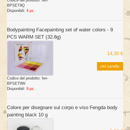
Codice del prodotto:
fen-
BPSET9Q
Disponibili:
4 pz.
Bodypainting Facepainting set of water colors - 9
PCS WARM SET (32.8g)
14,30 €
nel carello
Codice del prodotto:
fen-
BPSET9W
Disponibili:
9 pz.
Colore per disegnare sul corpo e viso Fengda body
painting black 10 g