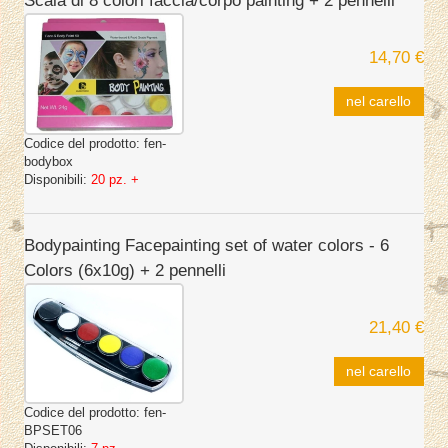
Scala di 8 colori faccia/corpo painting + 2 pennelli
14,70 €
nel carello
Codice del prodotto:
fen-
bodybox
Disponibili:
20 pz. +
Bodypainting Facepainting set of water colors - 6
Colors (6x10g) + 2 pennelli
21,40 €
nel carello
Codice del prodotto:
fen-
BPSET06