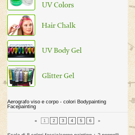
Aerografo viso e corpo - colori Bodypainting
Facepainting
«
1
2
3
4
5
6
»