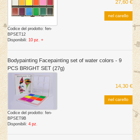
27,60 €
nel carello
Codice del prodotto:
fen-
BPSET12
Disponibili:
10 pz. +
Bodypainting Facepainting set of water colors - 9
PCS BRIGHT SET (27g)
14,30 €
nel carello
Codice del prodotto:
fen-
BPSET9B
Disponibili:
4 pz.