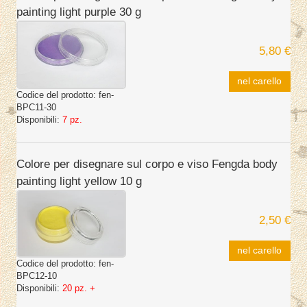
painting light purple 30 g
5,80 €
nel carello
Codice del prodotto:
fen-
BPC11-30
Disponibili:
7 pz.
Colore per disegnare sul corpo e viso Fengda body
painting light yellow 10 g
2,50 €
nel carello
Codice del prodotto:
fen-
BPC12-10
Disponibili:
20 pz. +