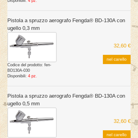
Disponibili:
4 pz.
Pistola a spruzzo aerografo Fengda® BD-130A con
ugello 0,3 mm
32,60 €
nel carello
Codice del prodotto:
fen-
BD130A-030
Disponibili:
4 pz.
Pistola a spruzzo aerografo Fengda® BD-130A con
ugello 0,5 mm
32,60 €
nel carello