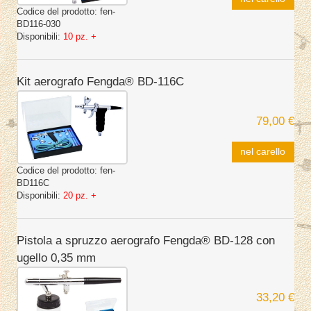
Codice del prodotto:
fen-
BD116-030
Disponibili:
10 pz. +
Kit aerografo Fengda® BD-116C
79,00 €
nel carello
Codice del prodotto:
fen-
BD116C
Disponibili:
20 pz. +
Pistola a spruzzo aerografo Fengda® BD-128 con
ugello 0,35 mm
33,20 €