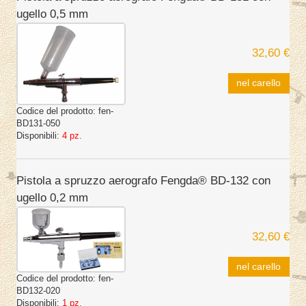
ugello 0,5 mm
32,60 €
nel carello
Codice del prodotto:
fen-
BD131-050
Disponibili:
4 pz.
Pistola a spruzzo aerografo Fengda® BD-132 con
ugello 0,2 mm
32,60 €
nel carello
Codice del prodotto:
fen-
BD132-020
Disponibili:
1 pz.