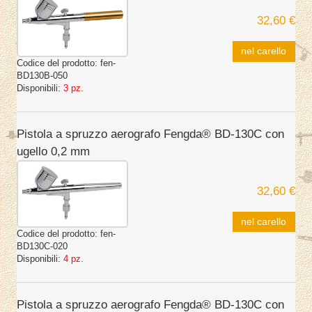
32,60 €
nel carello
Codice del prodotto:
fen-
BD130B-050
Disponibili:
3 pz.
Pistola a spruzzo aerografo Fengda® BD-130C con
ugello 0,2 mm
32,60 €
nel carello
Codice del prodotto:
fen-
BD130C-020
Disponibili:
4 pz.
Pistola a spruzzo aerografo Fengda® BD-130C con