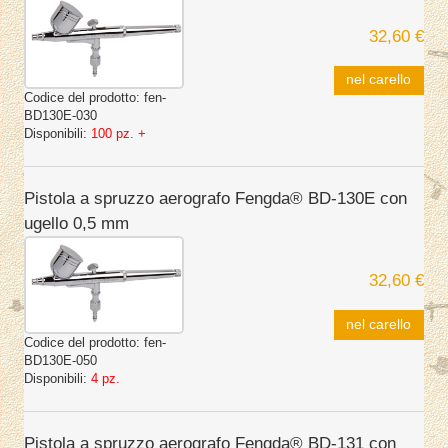
32,60 €
nel carello
Codice del prodotto:
fen-
BD130E-030
Disponibili:
100 pz. +
Pistola a spruzzo aerografo Fengda® BD-130E con
ugello 0,5 mm
32,60 €
nel carello
Codice del prodotto:
fen-
BD130E-050
Disponibili:
4 pz.
Pistola a spruzzo aerografo Fengda® BD-131 con