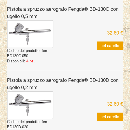
Pistola a spruzzo aerografo Fengda® BD-130C con
ugello 0,5 mm
32,60 €
nel carello
Codice del prodotto:
fen-
BD130C-050
Disponibili:
4 pz.
Pistola a spruzzo aerografo Fengda® BD-130D con
ugello 0,2 mm
32,60 €
nel carello
Codice del prodotto:
fen-
BD130D-020