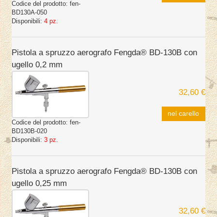
Codice del prodotto:
fen-
BD130A-050
Disponibili:
4 pz.
Pistola a spruzzo aerografo Fengda® BD-130B con
ugello 0,2 mm
32,60 €
nel carello
Codice del prodotto:
fen-
BD130B-020
Disponibili:
3 pz.
Pistola a spruzzo aerografo Fengda® BD-130B con
ugello 0,25 mm
32,60 €