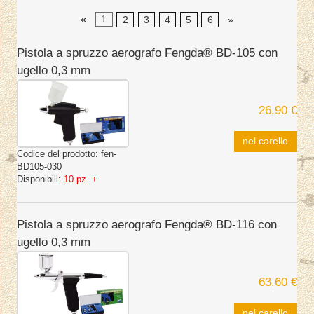
«
1
2
3
4
5
6
»
Pistola a spruzzo aerografo Fengda® BD-105 con
ugello 0,3 mm
26,90 €
nel carello
Codice del prodotto:
fen-
BD105-030
Disponibili:
10 pz. +
Pistola a spruzzo aerografo Fengda® BD-116 con
ugello 0,3 mm
63,60 €
nel carello