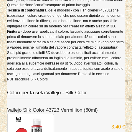
Questa funzione "carta" scompare al primo lavaggio.
Tecnica di contornatura
, gel e modello - con il Thickener (43781) che
ispessisce il colore creando un gel che può essere dipinto come contorni,
evidenziato, linee in rilievo, come bordi e linee, ma è anche possibile
dipingere un colore su un modello per creare un effetto alzato in 3D.
Finitura
- dopo aver applicato il colore, lasciarlo asciugare correttamente
prima di rimuovere la seta dal telaio per almeno 48 ore. I colori sono
fissati mediante stiratura a calore secco per circa tre minuti (non con ferro
a vapore, poiché l'umidità del vapore contrasta l'effetto di asciugatura).
Strati più grandi e effetti 3D dovrebbero essere stirati accuratamente,
preferibilmente attraverso un foglio di alluminio, per evitare che il colore
aderisca alla superficie dell'asse da stiro. Dopo aver fissato i colori, la
seta può essere lavata delicatamente in acqua tiepida con aceto e sale e
asciugata tra gli asciugamani per rimuovere l'umidità in eccesso.
PDF brochure Silk Colors
Colori per la seta Vallejo - Silk Color
Vallejo Silk Color 43723 Vermillion (60ml)
3,40 €