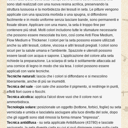
sono stati realizzati con una nuova resina acrilica, preservando la
struttura lussuosa e la morbidezza dei tessuti in seta. Le pitture vengono
applicate con una spazzola morbida o una spugna, si diffondono
facilmente e in modo uniforme senza lasciare bande, sono permanenti e
fissate stirare. Applicare con una mano, la seta è troppo fine per
contenere più strati. Molti colori includono tutte le sfumature necessarie
che possono essere mescolate tra loro, così come Anti Flow Medium,
Flow Medium e Thickener. I colori per la seta possono essere utilizzati
anche su altri tessuti, cotone, viscosa e altri tessuti pregiati. I colori sono
sicuri per la salute umana e l'ambiente. Spazzole e utensili possono
essere lavati con acqua e sapone. L'applicazione del colore alla seta
richiede la preparazione. La sciarpa di seta è solitamente attaccata ad
una cornice di legno in modo che sia tesa. I colori possono essere
applicati con varie tecniche.
Tecniche naturali:
lascia che i colori si diffondano e si mescolino
liberamente, anche di più se inumiditi.
Tecnica del sale
- con sale che assorbe il pigmento, si restringe in punti,
effetti fiori cuore o fiocchi.
Tecnica alcolica:
applica l'alcol dove vuoi che il colore non si
ammorbidisca.
Tecnologia solare:
posizionate un oggetto (bottone, forbici, foglie) su seta
verniciata e umida e lasciatela asciugare alla luce diretta del sole, dopo
che gli oggetti sono stati rimossi la forma rimane "impressa".
Tecnica antidifusa
- su seta applicate Antidifusore (43780) e lasciate
asciugarlo, la seta diventa carta su cui si può dipingere come sulla carta.