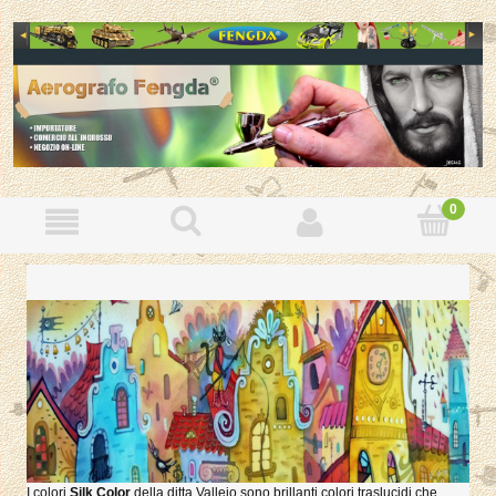
I colori
Silk Color
della ditta Vallejo sono brillanti colori traslucidi che