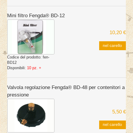
Mini filtro Fengda® BD-12
10,20 €
nel carello
Codice del prodotto:
fen-
BD12
Disponibili:
10 pz. +
Valvola regolazione Fengda® BD-48 per contenitori a
pressione
5,50 €
nel carello