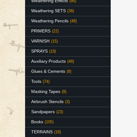
Weathering Effects
(86)
Weathering SETS
(38)
Weathering Pencils
(48)
PRIMERS
(22)
VARNISH
(15)
SPRAYS
(19)
Auxiliary Products
(48)
Glues & Cements
(8)
Tools
(74)
Masking Tapes
(8)
Airbrush Stencils
(3)
Sandpapers
(23)
Books
(105)
TERRAINS
(18)