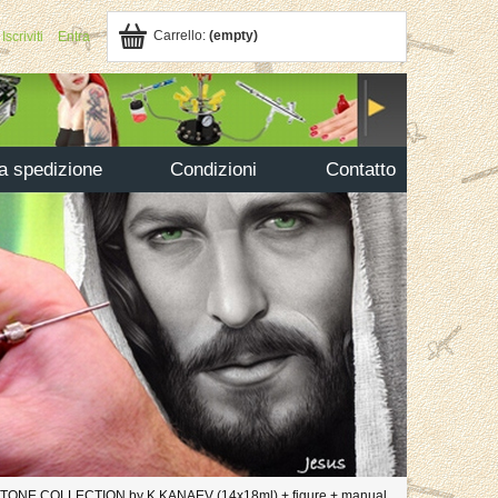
Carrello:
(empty)
Iscriviti
Entra
la spedizione
Condizioni
Contatto
 TONE COLLECTION by K.KANAEV (14x18ml) + figure + manual