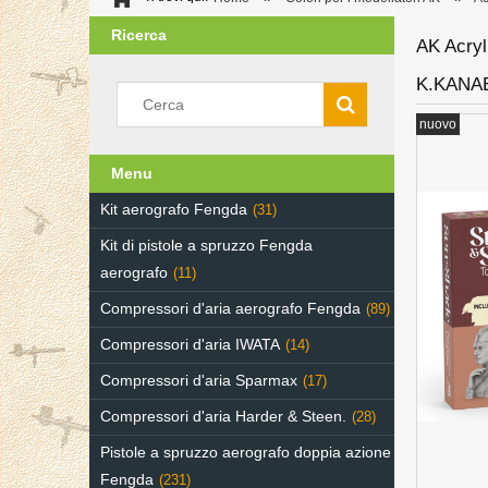
Ricerca
AK Acry
K.KANAE
nuovo
Menu
Kit aerografo Fengda
(31)
Kit di pistole a spruzzo Fengda
aerografo
(11)
Compressori d'aria aerografo Fengda
(89)
Compressori d'aria IWATA
(14)
Compressori d'aria Sparmax
(17)
Compressori d'aria Harder & Steen.
(28)
Pistole a spruzzo aerografo doppia azione
Fengda
(231)