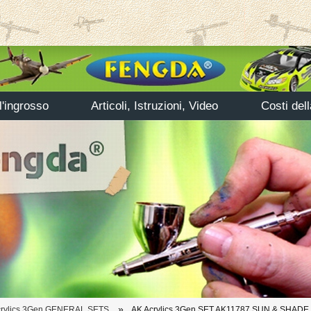
'ingrosso
Articoli, Istruzioni, Video
Costi del
»
crylics 3Gen GENERAL SETS
AK Acrylics 3Gen SET AK11787 SUN & SHADE