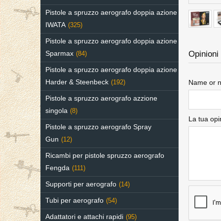
Pistole a spruzzo aerografo doppia azione
IWATA
(325)
Pistole a spruzzo aerografo doppia azione
Sparmax
Opinioni 
(84)
Pistole a spruzzo aerografo doppia azione
Harder & Steenbeck
Name or n
(192)
Pistole a spruzzo aerografo azzione
singola
(8)
La tua opi
Pistole a spruzzo aerografo Spray
Gun
(12)
Ricambi per pistole spruzzo aerografo
Fengda
(111)
Supporti per aerografo
(14)
Tubi per aerografo
(54)
Adattatori e attachi rapidi
(95)