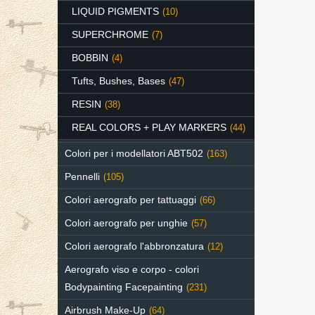
LIQUID PIGMENTS
(10)
SUPERCHROME
(7)
BOBBIN
(4)
Tufts, Bushes, Bases
(47)
RESIN
(38)
REAL COLORS + PLAY MARKERS
(44)
Colori per i modellatori ABT502
(163)
Pennelli
(105)
Colori aerografo per tattuaggi
(66)
Colori aerografo per unghie
(57)
Colori aerografo l'abbronzatura
(12)
Aerografo viso e corpo - colori
Bodypainting Facepainting
(231)
Airbrush Make-Up
(64)