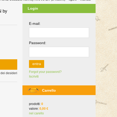
Login
N by
E-mail:
Password:
entra
Forgot your password?
 dei desideri
Iscriviti
Carrello
prodotti:
0
valore:
0,00 €
nel carello