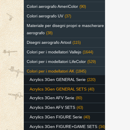
Colori aerografo AmeriColor
(90)
Colori aerografo UV
(37)
Materiale per disegni propri e mascherare
aerografo
(38)
Disegni aerografo Artool
(115)
Colori per i modellatori Vallejo
(1644)
Colori per i modellatori LifeColor
(529)
Colori per i modellatori AK
(1845)
Acrylics 3Gen GENERAL Serie
(220)
Acrylics 3Gen GENERAL SETS
(40)
Acrylics 3Gen AFV Serie
(80)
Acrylics 3Gen AFV SETS
(43)
Acrylics 3Gen FIGURE Serie
(40)
Acrylics 3Gen FIGURE+GAME SETS
(34)