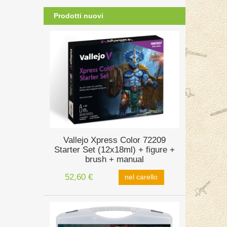
Prodotti nuovi
Vallejo Xpress Color 72209
Starter Set (12x18ml) + figure +
brush + manual
52,60 €
nel carello