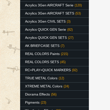
Acrylics 3Gen AIRCRAFT Serie
(120)
Acrylics 3Gen AIRCRAFT SETS
(53)
Acrylics 3Gen CIVIL SETS
(3)
Acrylics QUICK GEN Serie
(82)
Acrylics QUICK GEN SETS
(27)
AK BRIEFCASE SETS
(7)
REAL COLORS Paints
(215)
REAL COLORS SETS
(45)
RC+PLAY+QUICK MARKERS
(92)
TRUE METAL Colors
(12)
XTREME METAL Colors
(24)
Diorama Effects
(56)
Pigments
(23)