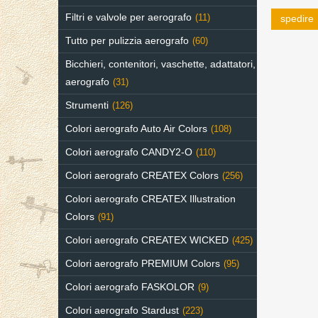
Filtri e valvole per aerografo
(11)
spedire
Tutto per pulizzia aerografo
(60)
Bicchieri, contenitori, vaschette, adattatori,
aerografo
(31)
Strumenti
(126)
Colori aerografo Auto Air Colors
(108)
Colori aerografo CANDY2-O
(110)
Colori aerografo CREATEX Colors
(256)
Colori aerografo CREATEX Illustration
Colors
(91)
Colori aerografo CREATEX WICKED
(425)
Colori aerografo PREMIUM Colors
(95)
Colori aerografo FASKOLOR
(9)
Colori aerografo Stardust
(223)