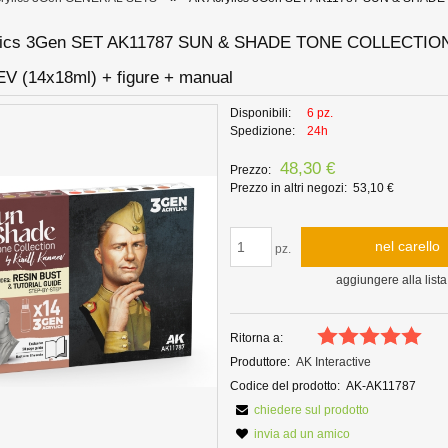
lics 3Gen SET AK11787 SUN & SHADE TONE COLLECTIO
V (14x18ml) + figure + manual
Disponibili:
6 pz.
Spedizione:
24h
48,30 €
Prezzo:
Prezzo in altri negozi:
53,10 €
nel carello
pz.
aggiungere alla lista
Ritorna a:
Produttore:
AK Interactive
Codice del prodotto:
AK-AK11787
chiedere sul prodotto
invia ad un amico