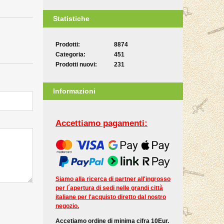
Statistiche
Prodotti:
8874
Categoria:
451
Prodotti nuovi:
231
Informazioni
Accettiamo pagamenti:
Siamo alla ricerca di partner all'ingrosso
per l´apertura di sedi nelle grandi città
italiane per l'acquisto diretto dal nostro
negozio.
Accetiamo ordine di minima cifra 10Eur.