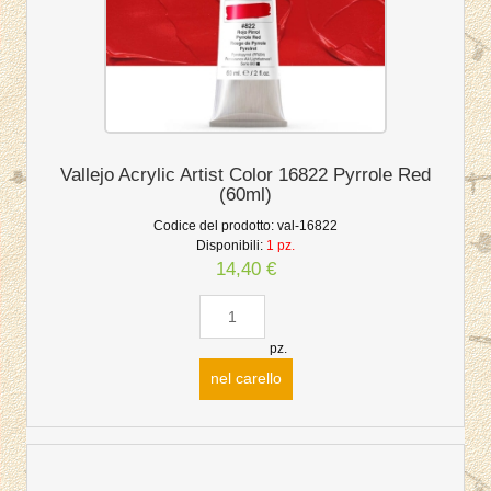
Vallejo Acrylic Artist Color 16822 Pyrrole Red
(60ml)
Codice del prodotto:
val-16822
Disponibili:
1 pz.
14,40 €
pz.
nel carello