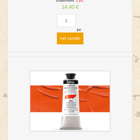
Disponibili:
2 pz.
14,40 €
pz.
nel carello