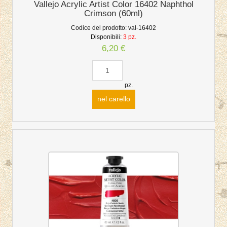
Vallejo Acrylic Artist Color 16402 Naphthol
Crimson (60ml)
Codice del prodotto:
val-16402
Disponibili:
3 pz.
6,20 €
pz.
nel carello