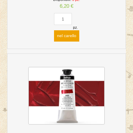
6,20 €
pz.
nel carello