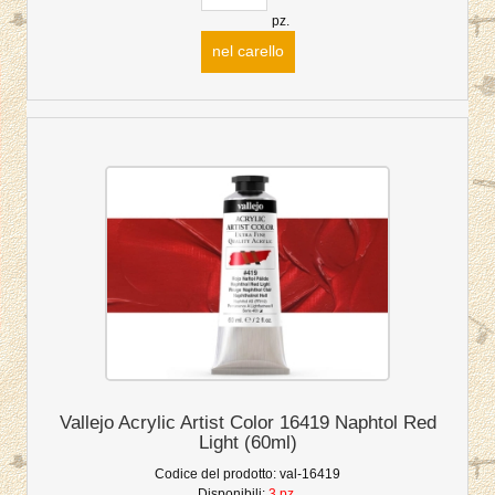
pz.
nel carello
Vallejo Acrylic Artist Color 16419 Naphtol Red
Light (60ml)
Codice del prodotto:
val-16419
Disponibili:
3 pz.