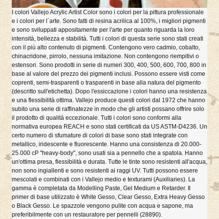
I colori Vallejo Acrylic Artist Color sono i colori per la pittura professionale
e i colori per l´arte. Sono fatti di resina acrilica al 100%, i migliori pigmenti
e sono sviluppati appositamente per l'arte per quanto riguarda la loro
intensità, bellezza e stabilità. Tutti i colori di questa serie sono stati creati
con il più alto contenuto di pigmenti. Contengono vero cadmio, cobalto,
chinacridone, pirrolo, nessuna imitazione. Non contengono riempitivi o
estensori. Sono prodotti in serie di numeri 300, 400, 500, 600, 700, 800 in
base al valore del prezzo dei pigmenti inclusi. Possono essere visti come
coprenti, semi-trasparenti o trasparenti in base alla natura del pigmento
(descritto sull'etichetta). Dopo l'essiccazione i colori hanno una resistenza
e una flessibilità ottima. Vallejo produce questi colori dal 1972 che hanno
subito una serie di raffinatezze in modo che gli artisti possano offrire solo
il prodotto di qualità eccezionale. Tutti i colori sono conformi alla
normativa europea REACH e sono stati certificati da US ASTM-D4236. Un
certo numero di sfumature di colori di base sono stati integrate con
metallico, iridescente e fluorescente. Hanno una consistenza di 20.000-
25.000 cP "heavy-body", sono usati sia a pennello che a spatola. Hanno
un'ottima presa, flessibilità e durata. Tutte le tinte sono resistenti all'acqua,
non sono ingiallenti e sono resistenti ai raggi UV. Tutti possono essere
mescolati e combinati con i Vallejo medio e texturami (Auxiliaries). La
gamma è completata da Modelling Paste, Gel Medium e Retarder. Il
primer di base utilizzato è White Gesso, Clear Gesso, Extra Heavy Gesso
o Black Gesso. Le spazzole vengono pulite con acqua e sapone, ma
preferibilmente con un restauratore per pennelli (28890).