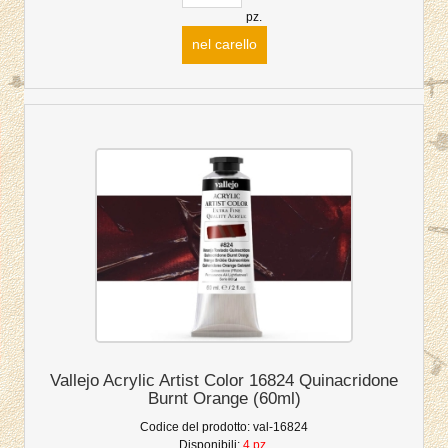
pz.
nel carello
Vallejo Acrylic Artist Color 16824 Quinacridone
Burnt Orange (60ml)
Codice del prodotto:
val-16824
Disponibili:
4 pz.