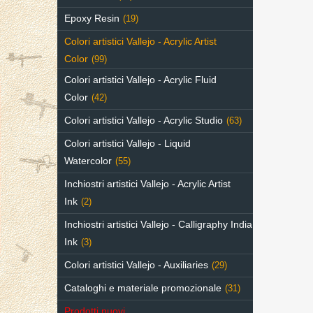
Epoxy Resin
(19)
Colori artistici Vallejo - Acrylic Artist
Color
(99)
Colori artistici Vallejo - Acrylic Fluid
Color
(42)
Colori artistici Vallejo - Acrylic Studio
(63)
Colori artistici Vallejo - Liquid
Watercolor
(55)
Inchiostri artistici Vallejo - Acrylic Artist
Ink
(2)
Inchiostri artistici Vallejo - Calligraphy India
Ink
(3)
Colori artistici Vallejo - Auxiliaries
(29)
Cataloghi e materiale promozionale
(31)
Prodotti nuovi