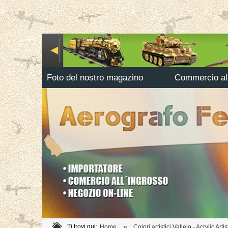
Foto del nostro magazino
Commercio all
»
Ti trovi qui:
Home
Colori artistici Vallejo - Acrylic Arti