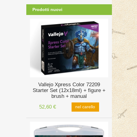
Prodotti nuovi
Vallejo Xpress Color 72209
Starter Set (12x18ml) + figure +
brush + manual
52,60 €
nel carello