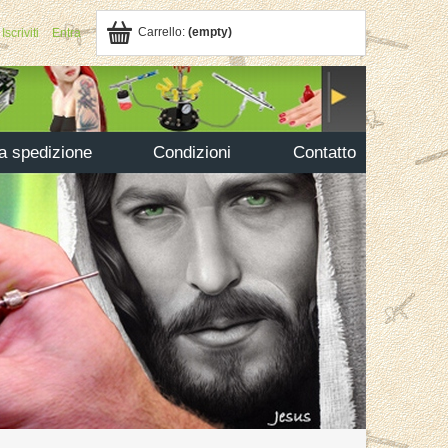
Carrello:
(empty)
Iscriviti
Entra
la spedizione
Condizioni
Contatto