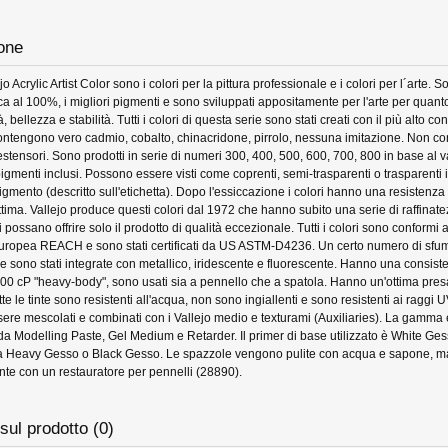
one
ejo Acrylic Artist Color sono i colori per la pittura professionale e i colori per l´arte. So
ica al 100%, i migliori pigmenti e sono sviluppati appositamente per l'arte per quant
à, bellezza e stabilità. Tutti i colori di questa serie sono stati creati con il più alto co
ontengono vero cadmio, cobalto, chinacridone, pirrolo, nessuna imitazione. Non c
 estensori. Sono prodotti in serie di numeri 300, 400, 500, 600, 700, 800 in base al v
igmenti inclusi. Possono essere visti come coprenti, semi-trasparenti o trasparenti 
igmento (descritto sull'etichetta). Dopo l'essiccazione i colori hanno una resistenza
 ottima. Vallejo produce questi colori dal 1972 che hanno subito una serie di raffina
ti possano offrire solo il prodotto di qualità eccezionale. Tutti i colori sono conformi a
uropea REACH e sono stati certificati da US ASTM-D4236. Un certo numero di sfum
se sono stati integrate con metallico, iridescente e fluorescente. Hanno una consist
0 cP "heavy-body", sono usati sia a pennello che a spatola. Hanno un'ottima presa,
te le tinte sono resistenti all'acqua, non sono ingiallenti e sono resistenti ai raggi UV
ere mescolati e combinati con i Vallejo medio e texturami (Auxiliaries). La gamma 
a Modelling Paste, Gel Medium e Retarder. Il primer di base utilizzato è White Ges
a Heavy Gesso o Black Gesso. Le spazzole vengono pulite con acqua e sapone, m
nte con un restauratore per pennelli (28890).
sul prodotto (0)