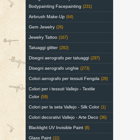
Bodypainting Facepainting
(231)
Airbrush Make-Up
(64)
Gem Jewelry
(26)
Jewelry Tattoo
(167)
Tatuaggi glitter
(282)
Disegni aerografo per tatuaggi
(297)
Disegni aerografo unghie
(273)
Colori aerografo per tessuti Fengda
(28)
Colori per i tessuti Vallejo - Textile
Color
(59)
Colori per la seta Vallejo - Silk Color
(1)
Colori decorativi Vallejo - Arte Deco
(36)
Blacklight UV Invisible Paint
(8)
Glass Paint
(11)