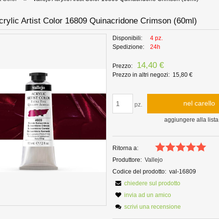
Acrylic Artist Color 16809 Quinacridone Crimson (60ml)
Disponibili:
4 pz.
Spedizione:
24h
14,40 €
Prezzo:
Prezzo in altri negozi:
15,80 €
nel carello
pz.
aggiungere alla lista
Ritorna a:
Produttore:
Vallejo
Codice del prodotto:
val-16809
chiedere sul prodotto
invia ad un amico
scrivi una recensione