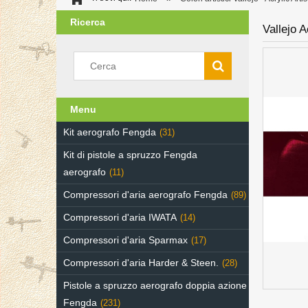
Ricerca
Vallejo 
Menu
Kit aerografo Fengda
(31)
Kit di pistole a spruzzo Fengda
aerografo
(11)
Compressori d'aria aerografo Fengda
(89)
Compressori d'aria IWATA
(14)
Compressori d'aria Sparmax
(17)
Compressori d'aria Harder & Steen.
(28)
Pistole a spruzzo aerografo doppia azione
Fengda
(231)