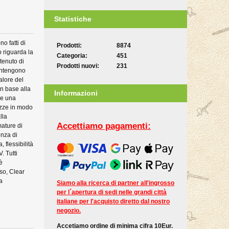
Statistiche
no fatti di
Prodotti:
8874
o riguarda la
Categoria:
451
ntenuto di
Prodotti nuovi:
231
ontengono
alore del
in base alla
Informazioni
 e una
tezze in modo
lla
Accettiamo pagamenti:
ature di
enza di
 flessibilità
. Tutti
è
so, Clear
a
Siamo alla ricerca di partner all'ingrosso
per l´apertura di sedi nelle grandi città
italiane per l'acquisto diretto dal nostro
negozio.
Accetiamo ordine di minima cifra 10Eur.