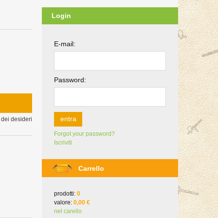
Login
E-mail:
Password:
entra
 dei desideri
Forgot your password?
Iscriviti
Carrello
prodotti:
0
valore:
0,00 €
nel carello