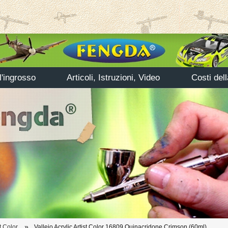
'ingrosso
Articoli, Istruzioni, Video
Costi del
»
st Color
Vallejo Acrylic Artist Color 16809 Quinacridone Crimson (60ml)