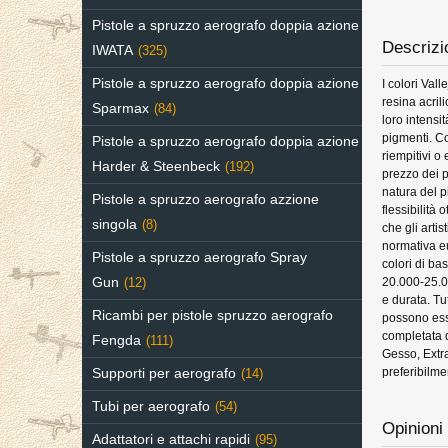
Pistole a spruzzo aerografo doppia azione
Descrizi
IWATA
(325)
Pistole a spruzzo aerografo doppia azione
I colori Vall
resina acril
Sparmax
(84)
loro intensit
pigmenti. C
Pistole a spruzzo aerografo doppia azione
riempitivi o
Harder & Steenbeck
(192)
prezzo dei p
natura del p
Pistole a spruzzo aerografo azzione
flessibilità
singola
(8)
che gli artis
normativa e
Pistole a spruzzo aerografo Spray
colori di ba
Gun
20.000-25.00
(12)
e durata. Tut
Ricambi per pistole spruzzo aerografo
possono ess
completata d
Fengda
(111)
Gesso, Extr
preferibilme
Supporti per aerografo
(14)
Tubi per aerografo
(54)
Opinioni 
Adattatori e attachi rapidi
(95)