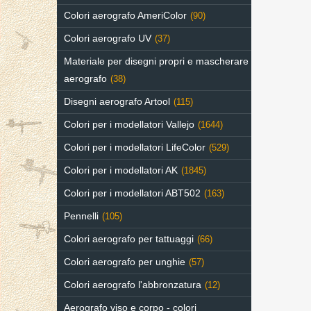
Colori aerografo AmeriColor
(90)
Colori aerografo UV
(37)
Materiale per disegni propri e mascherare
aerografo
(38)
Disegni aerografo Artool
(115)
Colori per i modellatori Vallejo
(1644)
Colori per i modellatori LifeColor
(529)
Colori per i modellatori AK
(1845)
Colori per i modellatori ABT502
(163)
Pennelli
(105)
Colori aerografo per tattuaggi
(66)
Colori aerografo per unghie
(57)
Colori aerografo l'abbronzatura
(12)
Aerografo viso e corpo - colori