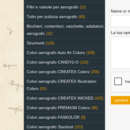
Filtri e valvole per aerografo
(11)
Name or n
Tutto per pulizzia aerografo
(60)
Bicchieri, contenitori, vaschette, adattatori,
La tua opi
aerografo
(31)
Strumenti
(126)
Colori aerografo Auto Air Colors
(108)
Colori aerografo CANDY2-O
(110)
Colori aerografo CREATEX Colors
(256)
Colori aerografo CREATEX Illustration
Colors
(91)
Colori aerografo CREATEX WICKED
(425)
spedire
Colori aerografo PREMIUM Colors
(95)
Colori aerografo FASKOLOR
(9)
Colori aerografo Stardust
(223)