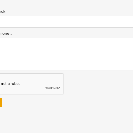
ick:
nione::