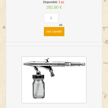
Disponibili:
2 pz.
282,60 €
pz.
nel carello