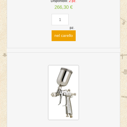
Disponibili:
2 pz.
266,30 €
pz.
nel carello