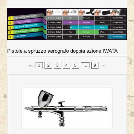
Pistole a spruzzo aerografo doppia azione IWATA
«
1
2
3
4
5
...
9
»