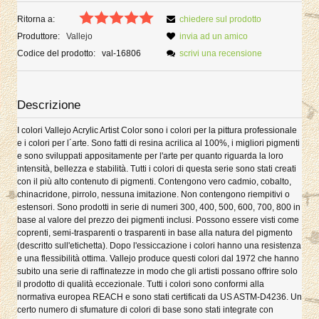
Ritorna a:
chiedere sul prodotto
Produttore:
Vallejo
invia ad un amico
Codice del prodotto:
val-16806
scrivi una recensione
Descrizione
I colori Vallejo Acrylic Artist Color sono i colori per la pittura professionale
e i colori per l´arte. Sono fatti di resina acrilica al 100%, i migliori pigmenti
e sono sviluppati appositamente per l'arte per quanto riguarda la loro
intensità, bellezza e stabilità. Tutti i colori di questa serie sono stati creati
con il più alto contenuto di pigmenti. Contengono vero cadmio, cobalto,
chinacridone, pirrolo, nessuna imitazione. Non contengono riempitivi o
estensori. Sono prodotti in serie di numeri 300, 400, 500, 600, 700, 800 in
base al valore del prezzo dei pigmenti inclusi. Possono essere visti come
coprenti, semi-trasparenti o trasparenti in base alla natura del pigmento
(descritto sull'etichetta). Dopo l'essiccazione i colori hanno una resistenza
e una flessibilità ottima. Vallejo produce questi colori dal 1972 che hanno
subito una serie di raffinatezze in modo che gli artisti possano offrire solo
il prodotto di qualità eccezionale. Tutti i colori sono conformi alla
normativa europea REACH e sono stati certificati da US ASTM-D4236. Un
certo numero di sfumature di colori di base sono stati integrate con