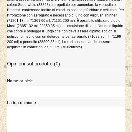
colore Superwhite (33823) è progettato per aumentare la viscosità e
l'opacità, conferendo inoltre ai colori un aspetto più chiaro e vellutato. Per
l'irrorazione con aerografo è necessario diluirlo con Airbrush Thinner
(71261 17 ml, 71361 60 ml, 71161 200 ml). È possibile utilizzare Liquid
Mask (28851 32 ml, 28850 85 ml), un'emulsione di camuffamento liquido
che copre e protegge il luogo che non deve essere dipinto. I colori si
puliscono meglio con un detergente per aerografo (71099 85 ml, 71199
200 ml) o pennello (28890 85 ml). I colori possono anche essere
acquistati in confezioni da 500 ml (su richiesta).
Opinioni sul prodotto (0)
Name or nick:
La tua opinione::