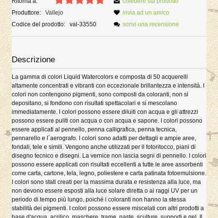
Ritorna a:
chiedere sul prodotto
Produttore:
Vallejo
invia ad un amico
Codice del prodotto:
val-33550
scrivi una recensione
Descrizione
La gamma di colori Liquid Watercolors e composta di 50 acquerelli
altamente concentrati e vibranti con eccezionale brillantezza e intensità. I
colori non contengono pigmenti, sono composti da coloranti, non si
depositano, si fondono con risultati spettacolari e si mescolano
immediatamente. I colori possono essere diluiti con acqua e gli attrezzi
possono essere puliti con acqua o con acqua e sapone. I colori possono
essere applicati al pennello, penna calligrafica, penna tecnica,
pennarello e l´aerografo. I colori sono adatti per dettagli e ampie aree,
fondali, tele e simili. Vengono anche utilizzati per il fotoritocco, piani di
disegno tecnico e disegni. La vernice non lascia segni di pennello. I colori
possono essere applicati con risultati eccellenti a tutte le aree assorbenti
come carta, cartone, tela, legno, poliestere e carta patinata fotoemulsione.
I colori sono stati creati per la massima durata e resistenza alla luce, ma
non devono essere esposti alla luce solare diretta o ai raggi UV per un
periodo di tempo più lungo, poiché i coloranti non hanno la stessa
stabilità dei pigmenti. I colori possono essere miscelati con altri prodotti a
base d'acqua, acrilico, maschere, trame, paste, sculture, supporti e gel. Il