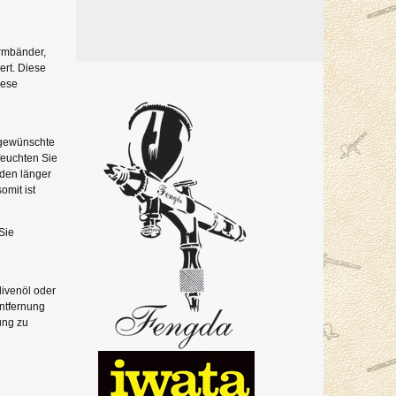
Armbänder,
ert. Diese
iese
gewünschte
euchten Sie
den länger
omit ist
Sie
livenöl oder
Entfernung
ung zu