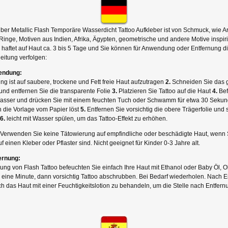
lber Metallic Flash Temporäre Wasserdicht Tattoo Aufkleber ist von Schmuck, wie 
Ringe, Motiven aus Indien, Afrika, Ägypten, geometrische und andere Motive inspiri
o haftet auf Haut ca. 3 bis 5 Tage und Sie können für Anwendung oder Entfernung d
eitung verfolgen:
endung:
g ist auf saubere, trockene und Fett freie Haut aufzutragen
2.
Schneiden Sie das 
nd entfernen Sie die transparente Folie
3.
Platzieren Sie Tattoo auf die Haut
4.
Bef
Wasser und drücken Sie mit einem feuchten Tuch oder Schwamm für etwa 30 Sekun
h die Vorlage vom Papier löst
5.
Entfernen Sie vorsichtig die obere Trägerfolie und s
6.
leicht mit Wasser spülen, um das Tattoo-Effekt zu erhöhen.
rwenden Sie keine Tätowierung auf empfindliche oder beschädigte Haut, wenn 
uf einen Kleber oder Pflaster sind. Nicht geeignet für Kinder 0-3 Jahre alt.
ernung:
ung von Flash Tattoo befeuchten Sie einfach Ihre Haut mit Ethanol oder Baby Öl, O
r eine Minute, dann vorsichtig Tattoo abschrubben. Bei Bedarf wiederholen. Nach 
ch das Haut mit einer Feuchtigkeitslotion zu behandeln, um die Stelle nach Entfern