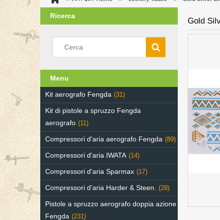
Ricerca
Gold Sil
Menu
Kit aerografo Fengda
(31)
Kit di pistole a spruzzo Fengda
aerografo
(11)
Compressori d'aria aerografo Fengda
(89)
Compressori d'aria IWATA
(14)
Compressori d'aria Sparmax
(17)
Compressori d'aria Harder & Steen.
(28)
Pistole a spruzzo aerografo doppia azione
Fengda
(231)