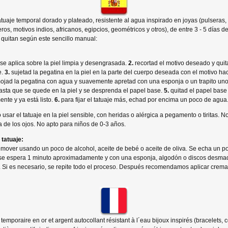
tuaje temporal dorado y plateado, resistente al agua inspirado en joyas (pulseras,
ueros, motivos indios, africanos, egipcios, geométricos y otros), de entre 3 - 5 días d
 quitan según este sencillo manual:
 se aplica sobre la piel limpia y desengrasada.
2.
recortad el motivo deseado y quit
e.
3.
sujetad la pegatina en la piel en la parte del cuerpo deseada con el motivo hac
jad la pegatina con agua y suavemente apretad con una esponja o un trapito un
sta que se quede en la piel y se desprenda el papel base.
5.
quitad el papel base
nte y ya está listo.
6.
para fijar el tatuaje más, echad por encima un poco de agua
 usar el tatuaje en la piel sensible, con heridas o alérgica a pegamento o tiritas. N
a de los ojos. No apto para niños de 0-3 años.
tatuaje:
mover usando un poco de alcohol, aceite de bebé o aceite de oliva. Se echa un 
, se espera 1 minuto aproximadamente y con una esponja, algodón o discos desma
 Si es necesario, se repite todo el proceso. Después recomendamos aplicar crema 
temporaire en or et argent autocollant résistant à l´eau bijoux inspirés (bracelets, co