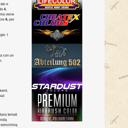
rato e
uta
4.
nia viene
iore
6.
per
gie. I
ata con un
o.
kami,
uaż
dany temati
 wodą
 wierzchnią