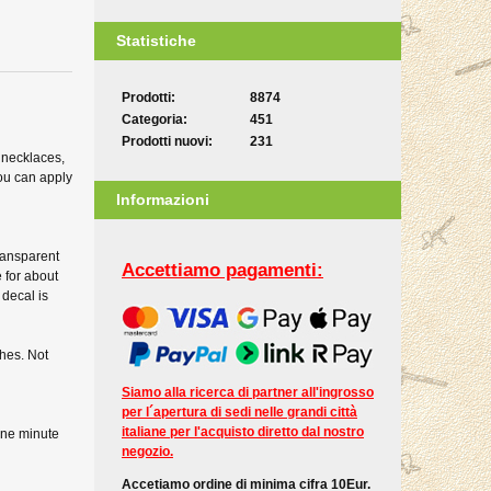
Statistiche
Prodotti:
8874
Categoria:
451
Prodotti nuovi:
231
 necklaces,
you can apply
Informazioni
ransparent
Accettiamo pagamenti:
 for about
 decal is
ches. Not
Siamo alla ricerca di partner all'ingrosso
per l´apertura di sedi nelle grandi città
italiane per l'acquisto diretto dal nostro
 one minute
negozio.
Accetiamo ordine di minima cifra 10Eur.