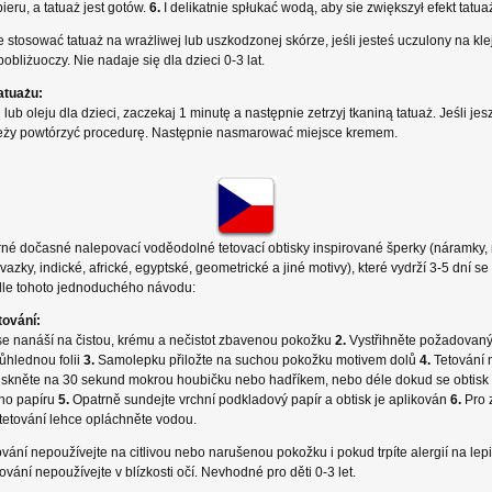
eru, a tatuaż jest gotów.
6.
I delikatnie spłukać wodą, aby sie zwiększył efekt tatua
stosować tatuaż na wrażliwej lub uszkodzonej skórze, jeśli jesteś uczulony na kle
bliżuoczy. Nie nadaje się dla dzieci 0-3 lat.
atuażu
:
 lub oleju dla dzieci, zaczekaj 1 minutę a następnie zetrzyj tkaniną tatuaż. Jeśli je
leży powtórzyć procedurę. Następnie nasmarować miejsce kremem.
íbrné dočasné nalepovací voděodolné tetovací obtisky inspirované šperky (náramky, 
vazky, indické, africké, egyptské, geometrické a jiné motivy), které vydrží 3-5 dní se 
dle tohoto jednoduchého návodu:
tování:
se nanáší na čistou, krému a nečistot zbavenou pokožku
2.
Vystřihněte požadovaný
ůhlednou folii
3.
Samolepku přiložte na suchou pokožku motivem dolů
4.
Tetování
tiskněte na 30 sekund mokrou houbičku nebo hadříkem, nebo déle dokud se obtisk 
ho papíru
5.
Opatrně sundejte vrchní podkladový papír a obtisk je aplikován
6.
Pro 
 tetování lehce opláchněte vodou.
ání nepoužívejte na citlivou nebo narušenou pokožku i pokud trpíte alergií na lepi
tování nepoužívejte v blízkosti očí. Nevhodné pro děti 0-3 let.