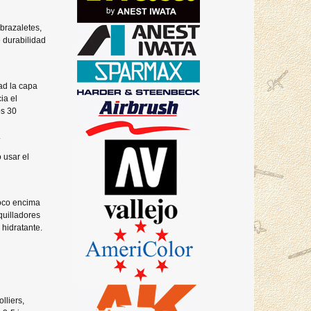
 brazaletes,
e durabilidad
ad la capa
ia el
os 30
.
o usar el
poco encima
quilladores
hidratante.
lliers,