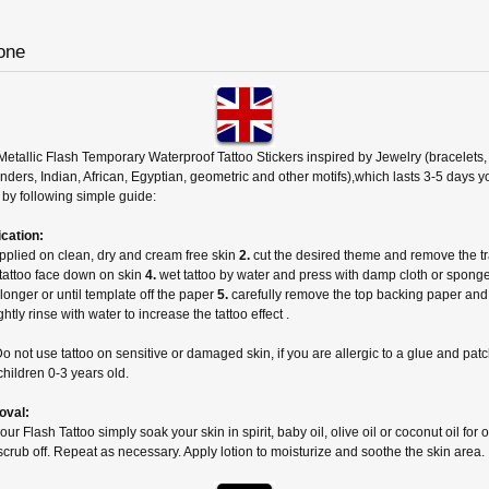
one
Metallic Flash Temporary Waterproof Tattoo Stickers inspired by Jewelry (bracelets,
nders, Indian, African, Egyptian, geometric and other motifs),which lasts 3-5 days 
by following simple guide:
ication
:
 applied on clean, dry and cream free skin
2.
cut the desired theme and remove the t
tattoo face down on skin
4.
wet tattoo by water and press with damp cloth or sponge
onger or until template off the paper
5.
carefully remove the top backing paper and
ightly rinse with water to increase the tattoo effect .
not use tattoo on sensitive or damaged skin, if you are allergic to a glue and pat
 children 0-3 years old.
oval
:
ur Flash Tattoo simply soak your skin in spirit, baby oil, olive oil or coconut oil for
scrub off. Repeat as necessary. Apply lotion to moisturize and soothe the skin area.