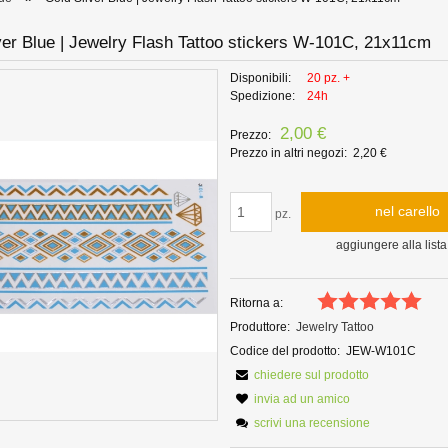
ver Blue | Jewelry Flash Tattoo stickers W-101C, 21x11cm
Disponibili:
20 pz. +
Spedizione:
24h
2,00 €
Prezzo:
Prezzo in altri negozi:
2,20 €
nel carello
pz.
aggiungere alla lista
Ritorna a:
Produttore:
Jewelry Tattoo
Codice del prodotto:
JEW-W101C
chiedere sul prodotto
invia ad un amico
scrivi una recensione