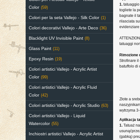
1.
tatuaggio 
Color
(59)
togliete la 
bagnate il 
Colori per la seta Vallejo - Silk Color
(1)
rilasciata s
evidenziare
Colori decorativi Vallejo - Arte Deco
(36)
Blacklight UV Invisible Paint
ATTENZIONE: 
(8)
tatuaggi non
Glass Paint
(11)
Rimozione d
Epoxy Resin
(19)
Strofinare i
batuffolo di
Colori artistici Vallejo - Acrylic Artist
Color
(99)
Colori artistici Vallejo - Acrylic Fluid
Color
(42)
Złote a sre
naszyjnikami
Colori artistici Vallejo - Acrylic Studio
(63)
wytrzyma 3-5
Colori artistici Vallejo - Liquid
Aplikacja t
Watercolor
(55)
1.
Tatuaż nak
usunąćprzez
Inchiostri artistici Vallejo - Acrylic Artist
(gabką) prez