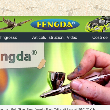
'ingrosso
Articoli, Istruzioni, Video
Costi del
»
lue
Gold Silver Blue | Jewelry Flash Tattoo stickers W-101C, 21x11cm