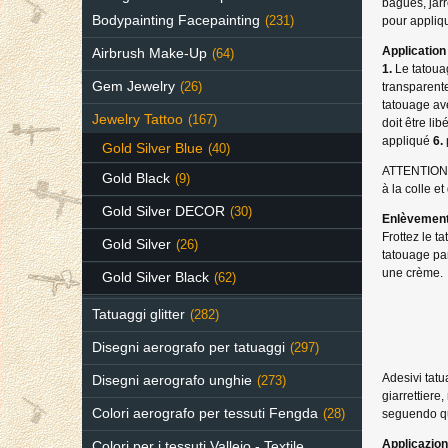
bagues, jarr
Bodypainting Facepainting
(231)
pour appliqu
Application
Airbrush Make-Up
(64)
1.
Le tatoua
Gem Jewelry
(26)
transparent
tatouage av
Jewelry Tattoo
(167)
doit être li
appliqué
6.
Gold Silver Blue
(40)
ATTENTION: 
Gold Black
(9)
à la colle e
Gold Silver DECOR
(30)
Enlèvemen
Frottez le t
Gold Silver
(26)
tatouage par
une crème.
Gold Silver Black
(62)
Tatuaggi glitter
(282)
Disegni aerografo per tatuaggi
(297)
Adesivi tatu
Disegni aerografo unghie
(273)
giarrettiere
Colori aerografo per tessuti Fengda
(28)
seguendo qu
Applicazion
Colori per i tessuti Vallejo - Textile