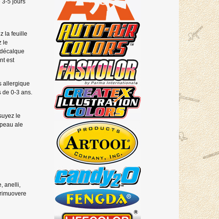
 3-5 jours
 la feuille
 le
 décalque
nt est
 allergique
s de 0-3 ans.
ssuyez le
 peau ale
, anelli,
e rimuovere