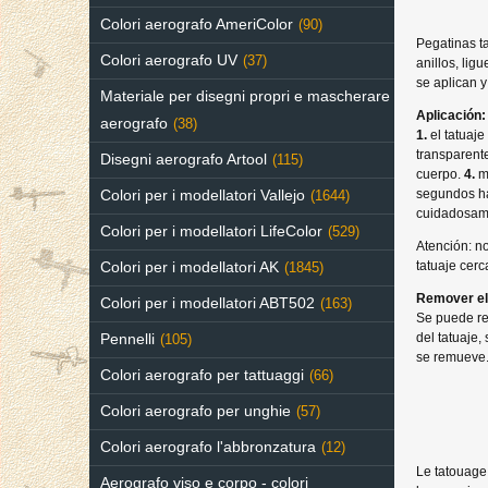
Colori aerografo AmeriColor
(90)
Pegatinas ta
Colori aerografo UV
(37)
anillos, lig
se aplican y
Materiale per disegni propri e mascherare
Aplicación:
aerografo
(38)
1.
el tatuaje
transparent
Disegni aerografo Artool
(115)
cuerpo.
4.
mo
Colori per i modellatori Vallejo
segundos ha
(1644)
cuidadosame
Colori per i modellatori LifeColor
(529)
Atención: no
Colori per i modellatori AK
tatuaje cerc
(1845)
Remover el 
Colori per i modellatori ABT502
(163)
Se puede re
Pennelli
del tatuaje
(105)
se remueve.
Colori aerografo per tattuaggi
(66)
Colori aerografo per unghie
(57)
Colori aerografo l'abbronzatura
(12)
Le tatouage 
Aerografo viso e corpo - colori