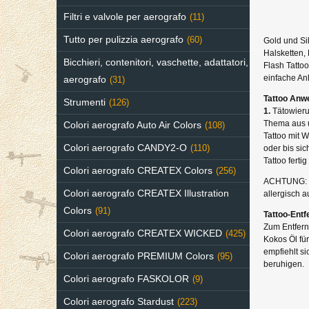
Filtri e valvole per aerografo
(11)
Tutto per pulizzia aerografo
(60)
Gold und Si
Halsketten, 
Bicchieri, contenitori, vaschette, adattatori,
Flash Tatto
einfache Anl
aerografo
(31)
Tattoo Anw
Strumenti
(126)
1.
Tätowierun
Thema aus u
Colori aerografo Auto Air Colors
(108)
Tattoo mit 
Colori aerografo CANDY2-O
(110)
oder bis sic
Tattoo fertig
Colori aerografo CREATEX Colors
(256)
ACHTUNG: Ve
Colori aerografo CREATEX Illustration
allergisch a
Colors
(91)
Tattoo-Entf
Zum Entfern
Colori aerografo CREATEX WICKED
(425)
Kokos Öl fü
empfiehlt si
Colori aerografo PREMIUM Colors
(95)
beruhigen.
Colori aerografo FASKOLOR
(9)
Colori aerografo Stardust
(223)