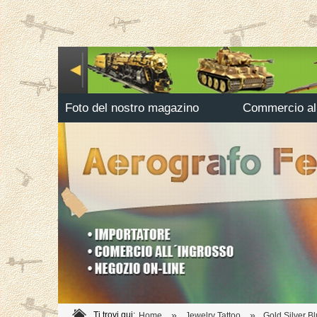
Foto del nostro magazino
Commercio all
»
»
Ti trovi qui:
Home
Jewelry Tattoo
Gold Silver B