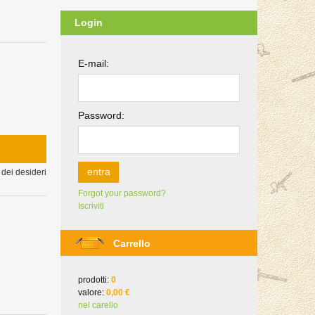
Login
E-mail:
Password:
entra
 dei desideri
Forgot your password?
Iscriviti
Carrello
prodotti:
0
valore:
0,00 €
nel carello