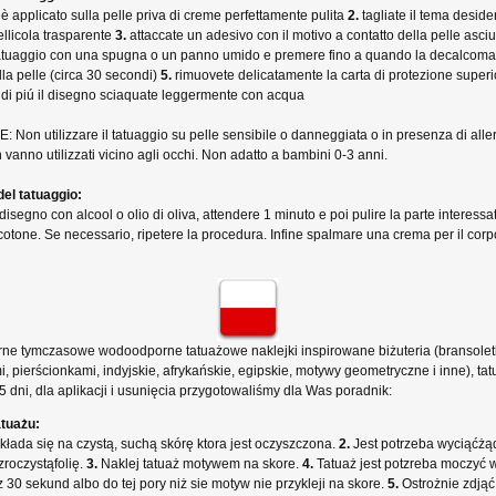
è applicato sulla pelle priva di creme perfettamente pulita
2.
tagliate il tema deside
pellicola trasparente
3.
attaccate un adesivo con il motivo a contatto della pelle asci
tatuaggio con una spugna o un panno umido e premere fino a quando la decalcoma
ulla pelle (circa 30 secondi)
5.
rimuovete delicatamente la carta di protezione super
 di piú il disegno sciaquate leggermente con acqua
Non utilizzare il tatuaggio su pelle sensibile o danneggiata o in presenza di aller
 vanno utilizzati vicino agli occhi. Non adatto a bambini 0-3 anni.
el tatuaggio:
l disegno con alcool o olio di oliva, attendere 1 minuto e poi pulire la parte interess
 cotone. Se necessario, ripetere la procedura. Infine spalmare una crema per il corp
brne tymczasowe wodoodporne tatuażowe naklejki inspirowane biżuteria (bransolet
, pierścionkami, indyjskie, afrykańskie, egipskie, motywy geometryczne i inne), tat
 dni, dla aplikacji i usunięcia przygotowaliśmy dla Was poradnik:
atuażu:
łada się na czystą, suchą skórę ktora jest oczyszczona.
2.
Jest potrzeba wyciąćżą
roczystąfolię.
3.
Naklej tatuaż motywem na skore.
4.
Tatuaż jest potzreba moczyć
 30 sekund albo do tej pory niż sie motyw nie przykleji na skore.
5.
Ostrożnie zdjąć