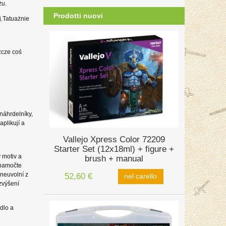
żu.
Prodotti nuovi
j.Tatuażnie
szcze coś
náhrdelníky,
aplikují a
Vallejo Xpress Color 72209
Starter Set (12x18ml) + figure +
 motiv a
brush + manual
 namočte
neuvolní z
52,60 €
nel carello
zvýšení
dlo a