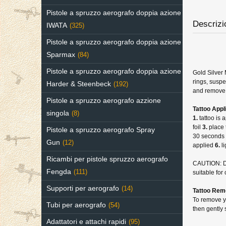
Pistole a spruzzo aerografo doppia azione
Descrizi
IWATA
(325)
Pistole a spruzzo aerografo doppia azione
Sparmax
(84)
Pistole a spruzzo aerografo doppia azione
Gold Silver 
rings, suspe
Harder & Steenbeck
(192)
and remove 
Pistole a spruzzo aerografo azzione
Tattoo Appl
singola
(8)
1.
tattoo is
foil
3.
place 
Pistole a spruzzo aerografo Spray
30 seconds l
Gun
(12)
applied
6.
l
Ricambi per pistole spruzzo aerografo
CAUTION: Do 
Fengda
(111)
suitable for
Supporti per aerografo
(14)
Tattoo Rem
To remove yo
Tubi per aerografo
(54)
then gently 
Adattatori e attachi rapidi
(95)