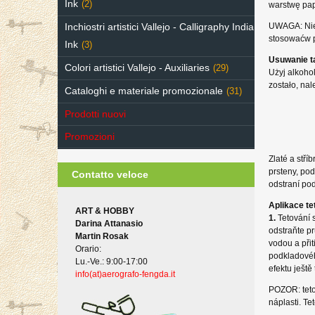
Ink
(2)
warstwę papi
Inchiostri artistici Vallejo - Calligraphy India
UWAGA: Nie 
stosowaćw po
Ink
(3)
Usuwanie t
Colori artistici Vallejo - Auxiliaries
(29)
Użyj alkohol
zostało, na
Cataloghi e materiale promozionale
(31)
Prodotti nuovi
Promozioni
Zlaté a stř
prsteny, pod
Contatto veloce
odstraní po
Aplikace te
ART & HOBBY
1.
Tetování 
Darina Attanasio
odstraňte pr
Martin Rosak
vodou a při
Orario:
podkladové
Lu.-Ve.: 9:00-17:00
efektu ještě
info(at)aerografo-fengda.it
POZOR: tetov
náplasti. Te