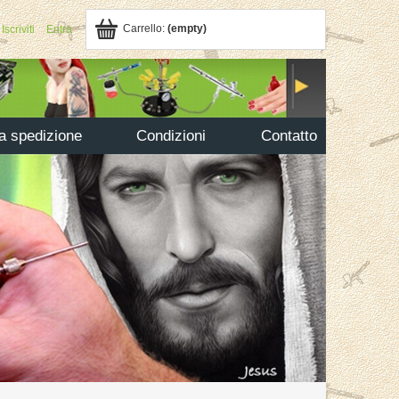
Carrello:
(empty)
Iscriviti
Entra
la spedizione
Condizioni
Contatto