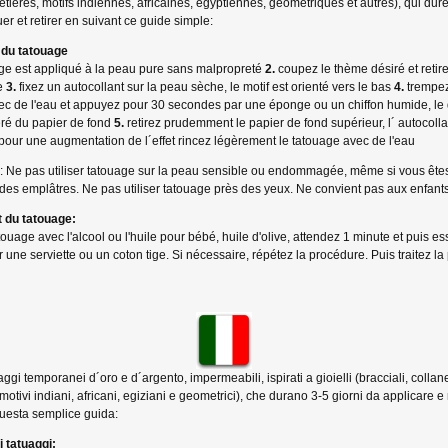
etières, motifs indiennes, africaines, égyptiennes, géométriques et autres), qui dure
er et retirer en suivant ce guide simple:
 du tatouage
ge est appliqué à la peau pure sans malpropreté
2.
coupez le thème désiré et retirez
e
3.
fixez un autocollant sur la peau sèche, le motif est orienté vers le bas
4.
trempez
ec de l'eau et appuyez pour 30 secondes par une éponge ou un chiffon humide, le
béré du papier de fond
5.
retirez prudemment le papier de fond supérieur, l´ autocolla
pour une augmentation de l´effet rincez légèrement le tatouage avec de l'eau
Ne pas utiliser tatouage sur la peau sensible ou endommagée, même si vous êtes
t des emplâtres. Ne pas utiliser tatouage près des yeux. Ne convient pas aux enfant
t
du tatouage:
atouage avec l'alcool ou l'huile pour bébé, huile d'olive, attendez 1 minute et puis e
 une serviette ou un coton tige. Si nécessaire, répétez la procédure. Puis traitez la
aggi temporanei d´oro e d´argento, impermeabili, ispirati a gioielli (bracciali, collane
, motivi indiani, africani, egiziani e geometrici), che durano 3-5 giorni da applicare 
esta semplice guida:
i tatuaggi: